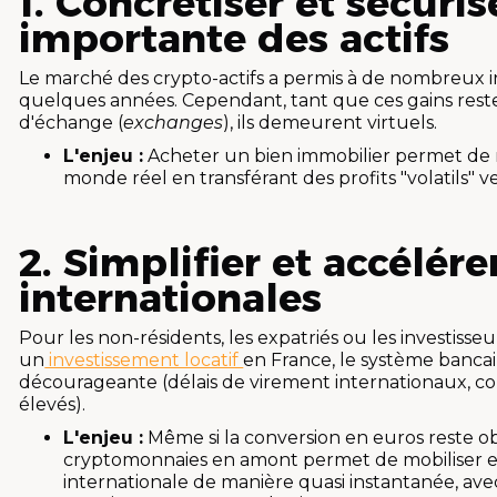
1. Concrétiser et sécuri
importante des actifs
Le marché des crypto-actifs a permis à de nombreux i
quelques années. Cependant, tant que ces gains reste
d'échange (
exchanges
), ils demeurent virtuels.
L'enjeu :
Acheter un bien immobilier permet de m
monde réel en transférant des profits "volatils" ve
2. Simplifier et accélére
internationales
Pour les non-résidents, les expatriés ou les investiss
un
investissement locatif
en France, le système bancai
décourageante (délais de virement internationaux, con
élevés).
L'enjeu :
Même si la conversion en euros reste obli
cryptomonnaies en amont permet de mobiliser et 
internationale de manière quasi instantanée, avec