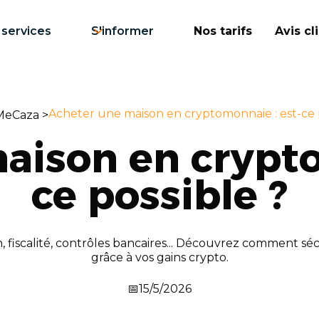
 services
S'informer
Nos tarifs
Avis cl
Acheter une maison en cryptomonnaie : est-ce 
MeCaza >
aison en crypto
ce possible ?
coin, fiscalité, contrôles bancaires... Découvrez comment s
grâce à vos gains crypto.
📅
15/5/2026