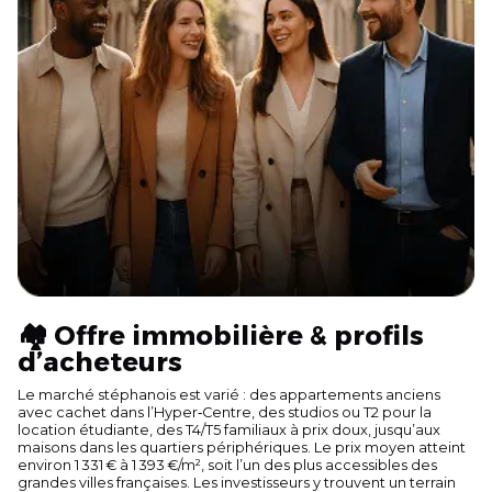
🏘️ Offre immobilière & profils
d’acheteurs
Le marché stéphanois est varié : des appartements anciens
avec cachet dans l’Hyper‑Centre, des studios ou T2 pour la
location étudiante, des T4/T5 familiaux à prix doux, jusqu’aux
maisons dans les quartiers périphériques. Le prix moyen atteint
environ 1 331 € à 1 393 €/m², soit l’un des plus accessibles des
grandes villes françaises. Les investisseurs y trouvent un terrain