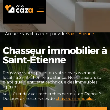
Accueil
>
Nos chasseurs par ville
>
Saint-Étienne
Chasseur immobilier à
Saint-Étienne
Réussissez votre projet ou votre investissement
locatif à Saint-Étienne à distance. Nos chasseurs sur
place qualifient l'état technique des immeubles
ligériens.
Vous étendez vos recherches partout en France ?
Découvrez nos services de
chasseur immobilier
.