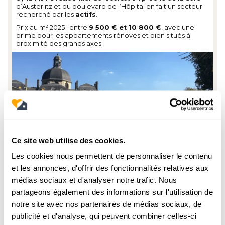
d’Austerlitz et du boulevard de l’Hôpital en fait un secteur
recherché par les
actifs
.
Prix au m² 2025 : entre
9 500 € et 10 800 €
, avec une
prime pour les appartements rénovés et bien situés à
proximité des grands axes.
Ce site web utilise des cookies.
Les cookies nous permettent de personnaliser le contenu
et les annonces, d'offrir des fonctionnalités relatives aux
Quartier de la Gare
médias sociaux et d'analyser notre trafic. Nous
partageons également des informations sur l'utilisation de
C’est le quartier de la
Bibliothèque François-Mitterrand
notre site avec nos partenaires de médias sociaux, de
et de la
Seine Rive Gauche
, symbole de la modernisation
du 13e. Avec ses immeubles récents, ses tours modernes et
publicité et d'analyse, qui peuvent combiner celles-ci
ses espaces culturels, il attire une clientèle jeune et