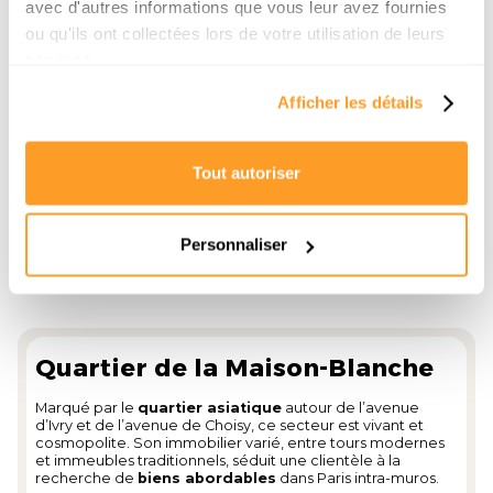
avec d'autres informations que vous leur avez fournies
internationale.
ou qu'ils ont collectées lors de votre utilisation de leurs
Prix au m² 2025 : entre
9 600 € et 11 200 €
, les biens
neufs avec terrasse ou vue sur la Seine étant
services.
particulièrement valorisés.
Afficher les détails
Tout autoriser
Personnaliser
Quartier de la Maison-Blanche
Marqué par le
quartier asiatique
autour de l’avenue
d’Ivry et de l’avenue de Choisy, ce secteur est vivant et
cosmopolite. Son immobilier varié, entre tours modernes
et immeubles traditionnels, séduit une clientèle à la
recherche de
biens abordables
dans Paris intra-muros.