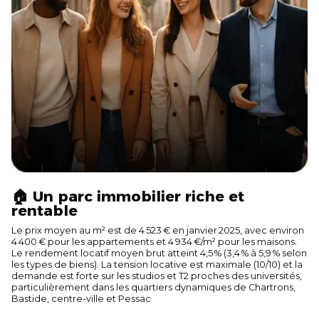
🏠 Un parc immobilier riche et
rentable
Le prix moyen au m² est de 4 523 € en janvier 2025, avec environ
4 400 € pour les appartements et 4 934 €/m² pour les maisons.
Le rendement locatif moyen brut atteint 4,5 % (3,4 % à 5,9 % selon
les types de biens). La tension locative est maximale (10/10) et la
demande est forte sur les studios et T2 proches des universités,
particulièrement dans les quartiers dynamiques de Chartrons,
Bastide, centre-ville et Pessac