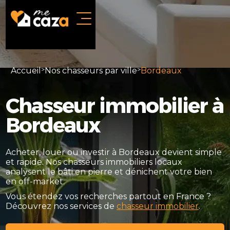
Accueil
>
Nos chasseurs par ville
>
Bordeaux
Chasseur immobilier à
Bordeaux
Acheter, louer ou investir à Bordeaux devient simple
et rapide. Nos chasseurs immobiliers locaux
analysent le bâti en pierre et dénichent votre bien
en off-market.
Vous étendez vos recherches partout en France ?
Découvrez nos services de
chasseur immobilier
.