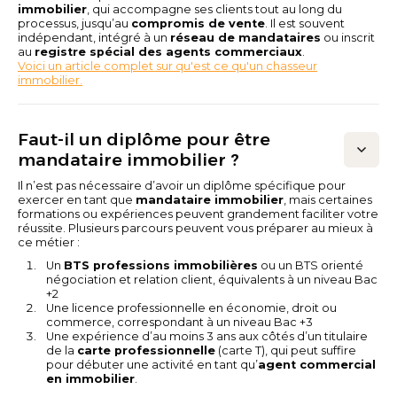
immobilier
, qui accompagne ses clients tout au long du
processus, jusqu’au
compromis de vente
. Il est souvent
indépendant, intégré à un
réseau de mandataires
ou inscrit
au
registre spécial des agents commerciaux
.
Voici un article complet sur qu'est ce qu'un chasseur
immobilier.
Faut-il un diplôme pour être
mandataire immobilier ?
Il n’est pas nécessaire d’avoir un diplôme spécifique pour
exercer en tant que
mandataire immobilier
, mais certaines
formations ou expériences peuvent grandement faciliter votre
réussite. Plusieurs parcours peuvent vous préparer au mieux à
ce métier :
Un
BTS professions immobilières
ou un BTS orienté
négociation et relation client, équivalents à un niveau Bac
+2
Une licence professionnelle en économie, droit ou
commerce, correspondant à un niveau Bac +3
Une expérience d’au moins 3 ans aux côtés d’un titulaire
de la
carte professionnelle
(carte T), qui peut suffire
pour débuter une activité en tant qu’
agent commercial
en immobilier
.