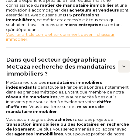
Aucune expérience préalable n’est requise, mais une
connaissance du
métier de mandataire immobilier
et une
motivation à accompagner des
acheteurs et vendeurs
sont
essentielles. Avec ou sans un
BTS professions
immobilières
, ce métier est accessible à tous ceux qui
souhaitent travailler dans une
micro entreprise
ou en tant
qu’indépendant.
Voici un article complet sur comment devenir chasseur
immobilier.
Dans quel secteur géographique
MeCaza recherche des mandataires
immobiliers ?
MeCaza recrute des
mandataires immobiliers
indépendants
dans toute la France et à Londres, notamment
dans les grandes métropoles. En tant que membre de notre
réseau de mandataires
, vous aurez accès à des outils
innovants pour vous aider à développer votre
chiffre
d’affaires
. Vous travaillerez sur des
missions de
mandataire immobilier
.
Vous accompagnez des
acheteurs
sur des projets de
transaction immobilière ou des locataires en recherche
de logement
. De plus, vous serez amenés à collaborer avec
des
agences immobilières
. Vous pouvez profiter de notre