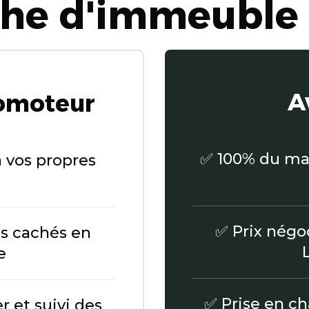
che d'immeuble 
A
romoteur
✅ 100% du mar
à vos propres
✅ Prix négoc
is cachés en
e
✅ Prise en cha
r et suivi des