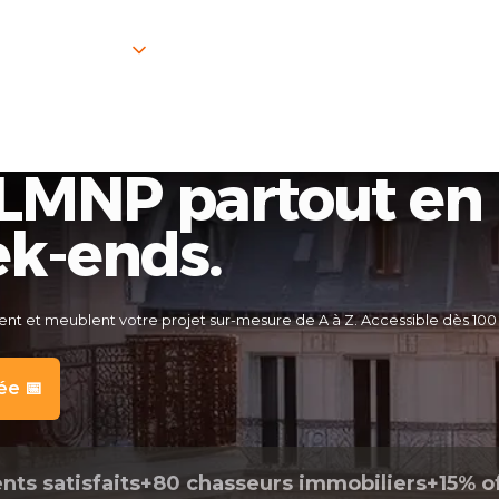
ervices
S'informer
Nos tarifs
Avis clie
 LMNP partout en 
ek-ends.
ent et meublent votre projet sur-mesure de A à Z. Accessible dès 10
ée 📅
ents satisfaits
+80 chasseurs immobiliers
+15% o