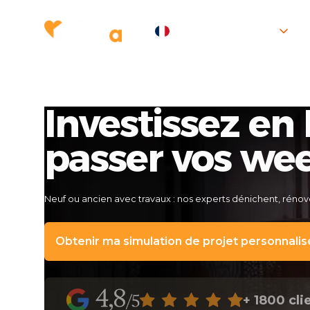
FRANÇAIS
Nos s
Investissez en
passer vos we
Neuf ou ancien avec travaux : nos experts dénichent, rénov
Obtenir ma simulation de projet personnalis
+ 1800 cli