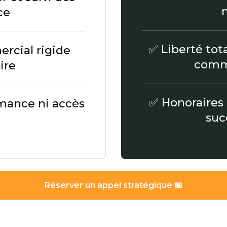
ce
✅ Liberté tota
rcial rigide
comme
ire
✅ Honoraires
mance ni accès
suc
Réserver un appel stratégique 📅