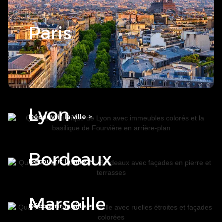
Paris
Lyon
Découvrir la ville >
Bordeaux
Découvrir la ville >
Marseille
Découvrir la ville >