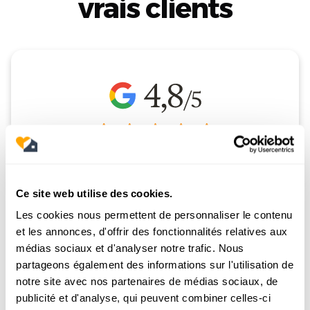
vrais clients
+ 1800 clients accompagnés
Ce site web utilise des cookies.
Les cookies nous permettent de personnaliser le contenu
Nos clients sont nos meilleurs ambassadeurs.
et les annonces, d'offrir des fonctionnalités relatives aux
Plutôt que de vous convaincre par nos propres
médias sociaux et d'analyser notre trafic. Nous
mots, nous préférons vous laisser la parole.
partageons également des informations sur l'utilisation de
notre site avec nos partenaires de médias sociaux, de
publicité et d'analyse, qui peuvent combiner celles-ci