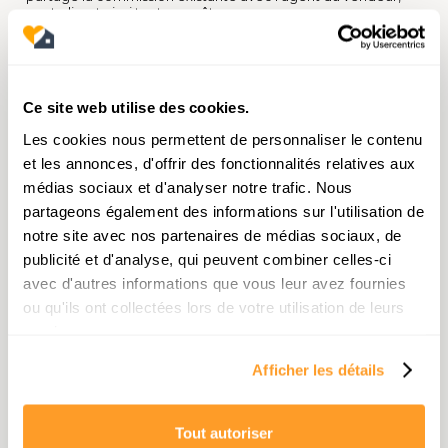
neutralisant ainsi tout surcoût pour vous.
Un chasseur immobilier a-t-il
accès aux mêmes annonces
qu'un particulier ?
Ce site web utilise des cookies.
Le chasseur a accès à 100% du marché disponible :
Les cookies nous permettent de personnaliser le contenu
particuliers, toutes les agences, notaires, ventes aux
et les annonces, d'offrir des fonctionnalités relatives aux
enchères. Il dispose surtout d'un accès exclusif au marché
caché (
off-market
), inaccessible aux acheteurs solos.
médias sociaux et d'analyser notre trafic. Nous
partageons également des informations sur l'utilisation de
notre site avec nos partenaires de médias sociaux, de
Conclusion : Sécurisez
publicité et d'analyse, qui peuvent combiner celles-ci
votre avenir immobilier
avec d'autres informations que vous leur avez fournies
avec MeCaza
ou qu'ils ont collectées lors de votre utilisation de leurs
services.
Si vous avez des dizaines de heures à perdre, une excellente
connaissance du bâtiment et une maîtrise parfaite du droit
immobilier, l'agent traditionnel peut vous suffire. Vous ferez
Afficher les détails
le tri des vices cachés par vous-même. Mais si vous visez la
perle rare, sans stress et au juste prix du marché en 2026,
l'accompagnement d'un expert est indispensable.
Tout autoriser
Dans un marché immobilier complexe et ultra-rapide, avoir