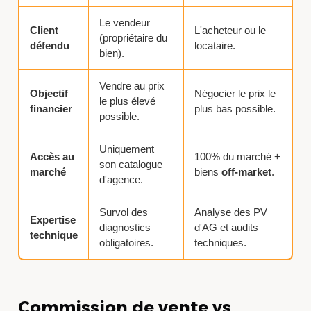
Le vendeur
Client
L'acheteur ou le
(propriétaire du
défendu
locataire.
bien).
Vendre au prix
Objectif
Négocier le prix le
le plus élevé
financier
plus bas possible.
possible.
Uniquement
Accès au
100% du marché +
son catalogue
marché
biens
off-market
.
d'agence.
Survol des
Analyse des PV
Expertise
diagnostics
d'AG et audits
technique
obligatoires.
techniques.
Commission de vente vs