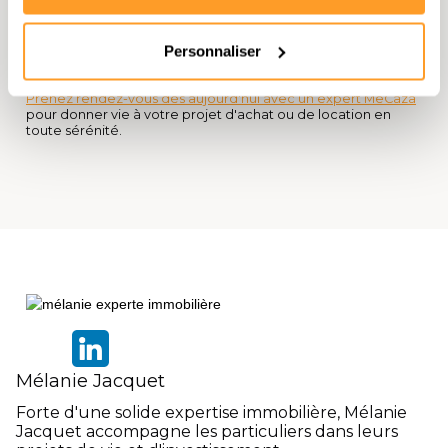
un spécialiste à ses côtés n'est pas un luxe. C'est une
stratégie de défense de votre capital. L'agent immobilier
vend une maison. Le chasseur immobilier sécurise votre
Personnaliser
avenir. Ne menez plus ce combat en infériorité numérique
face aux professionnels du vendeur.
Prenez rendez-vous dès aujourd'hui avec un expert MeCaza
pour donner vie à votre projet d'achat ou de location en
toute sérénité.
Mélanie Jacquet
Forte d'une solide expertise immobilière, Mélanie
Jacquet accompagne les particuliers dans leurs