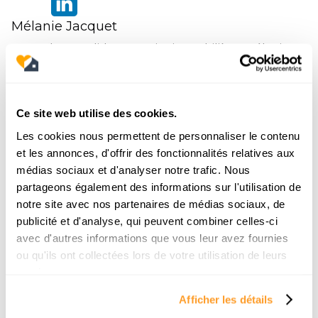
Mélanie Jacquet
Forte d'une solide expertise immobilière, Mélanie
Jacquet accompagne les particuliers dans leurs
projets de vie et d'investissement.
A travers son blog, elle aborde des sujets variés
Ce site web utilise des cookies.
autour de l'immobilier : des villes les plus rentables
en France et en Espagne aux guides pratiques pour
Les cookies nous permettent de personnaliser le contenu
optimiser sa gestion locative, elle partage sans filtre
et les annonces, d'offrir des fonctionnalités relatives aux
ses succès et ses analyses de terrain.
médias sociaux et d'analyser notre trafic. Nous
Sa double casquette de responsable marketing et
partageons également des informations sur l'utilisation de
de passionnée d'immo lui permet de transformer
notre site avec nos partenaires de médias sociaux, de
des sujets complexes en stratégies actionnables
publicité et d'analyse, qui peuvent combiner celles-ci
pour bâtir un patrimoine solide.
avec d'autres informations que vous leur avez fournies
ou qu'ils ont collectées lors de votre utilisation de leurs
Discuter avec un chasseur immobilier
services.
Afficher les détails