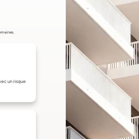
emaines.
vec un risque