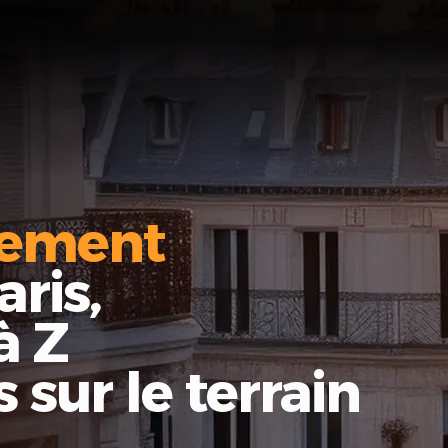
sement
ris,
à Z
 sur le terrain