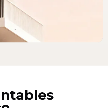
entables
ce