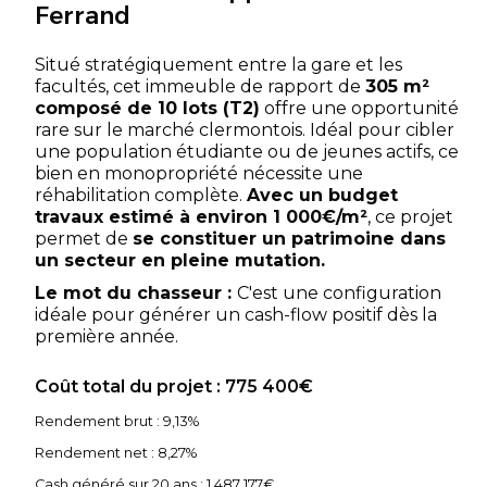
Ferrand
Situé stratégiquement entre la gare et les
facultés, cet immeuble de rapport de
305 m²
composé de 10 lots (T2)
offre une opportunité
rare sur le marché clermontois. Idéal pour cibler
une population étudiante ou de jeunes actifs, ce
bien en monopropriété nécessite une
réhabilitation complète.
Avec un budget
travaux estimé à environ 1 000€/m²
, ce projet
permet de
se constituer un patrimoine dans
un secteur en pleine mutation.
Le mot du chasseur :
C'est une configuration
idéale pour générer un cash-flow positif dès la
première année.
Coût total du projet : 775 400€
Rendement brut : 9,13%
Rendement net : 8,27%
Cash généré sur 20 ans : 1 487 177€