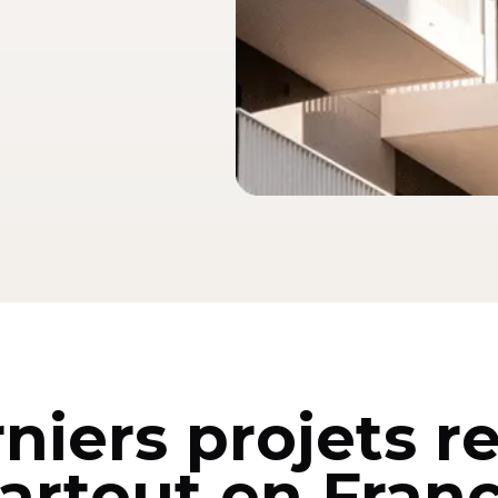
niers projets r
artout en Fran